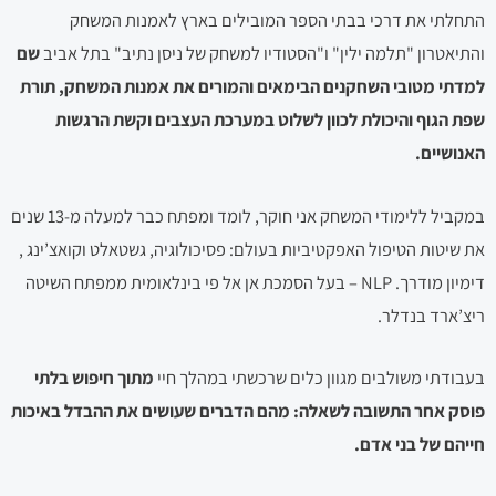
התחלתי את דרכי בבתי הספר המובילים בארץ לאמנות המשחק
והתיאטרון "תלמה ילין" ו"הסטודיו למשחק של ניסן נתיב" בתל אביב
שם
למדתי מטובי השחקנים הבימאים והמורים את אמנות המשחק, תורת
שפת הגוף והיכולת לכוון לשלוט במערכת העצבים וקשת הרגשות
האנושיים.
במקביל ללימודי המשחק אני חוקר, לומד ומפתח כבר למעלה מ-13 שנים
את שיטות הטיפול האפקטיביות בעולם: פסיכולוגיה, גשטאלט וקואצ’ינג ,
דימיון מודרך. NLP – בעל הסמכת אן אל פי בינלאומית ממפתח השיטה
ריצ’ארד בנדלר.
בעבודתי משולבים מגוון כלים שרכשתי במהלך חיי
מתוך חיפוש בלתי
פוסק אחר התשובה לשאלה: מהם הדברים שעושים את ההבדל באיכות
חייהם של בני אדם.