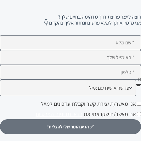
רוצה לייצר פריצת דרך מדהימה בחיים שלך?
אני מזמין אותך למלא פרטים ונחזור אליך בהקדם 👇
ם
לא
ימייל
לפון
ה
עניין
ני
אני מאשר/ת יצירת קשר וקבלת עדכונים למייל
ותך?
אשר/ת
אני מאשר/ת שקראתי את
תנאי מדיניות הפרטיות
צירת
✅ הגיע התור שלי להצליח!
שר