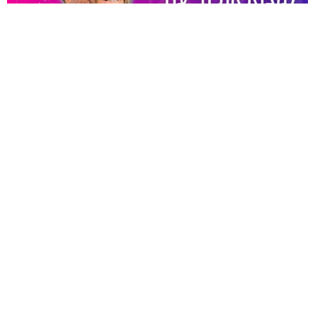
פרק #8 – איך להיות אמן של ערך עצמי גבוה,
נתינה והשפעה עולמית עם שרון כהן
בשיחה המרתקת הזו שוחחתי עם שרון כהן המקסים, החכם
והמיוחד, על הכוח של הנתינה האמיתית, ההשפעה וההקשר של