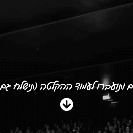
ם ותועברו לעמוד ההקלטה (תישלח גם ב