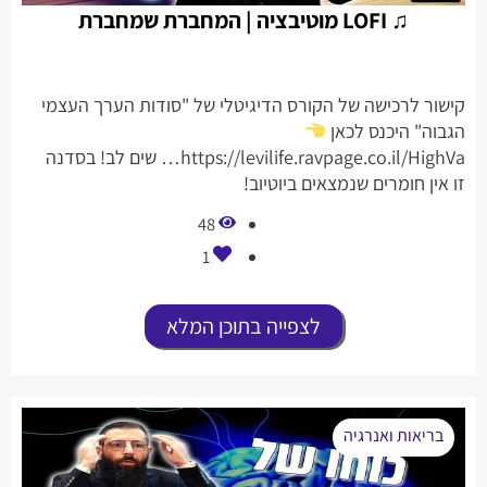
♫ LOFI מוטיבציה | המחברת שמחברת
קישור לרכישה של הקורס הדיגיטלי של "סודות הערך העצמי
הגבוה" היכנס לכאן
https://levilife.ravpage.co.il/HighVa… שים לב! בסדנה
זו אין חומרים שנמצאים ביוטיוב!
48
1
לצפייה בתוכן המלא
בריאות ואנרגיה