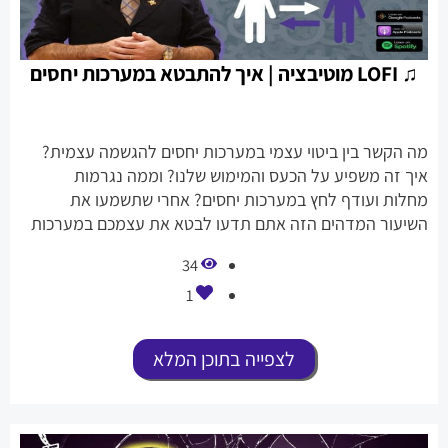
♫ LOFI מוטיבציה | איך להתבטא במערכות יחסים
מה הקשר בין ביטוי עצמי במערכות יחסים להגשמה עצמית?
איך זה משפיע על הכעס והמימוש שלנו? וממה נגרמות
מחלות ועודף לחץ במערכות יחסים? אחרי שתשמעו את
השיעור המדהים הזה אתם תדעו לבטא את עצמכם במערכות
יחסים ואיך לדעת להגיד את מה שאנחנו רוצים וגם לבקש את
34
זה לגוף ולנפש!
1
לצפייה בתוכן המלא