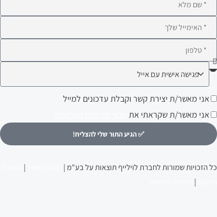
ם
לא
ימייל
לפון
ה
עניין
ני
אני מאשר/ת יצירת קשר וקבלת עדכונים למייל
ותך?
אשר/ת
אני מאשר/ת שקראתי את
תנאי מדיניות הפרטיות
צירת
✅ הגיע התור שלי להצליח!
שר
קבלת
כל הזכויות שמורות לחברת לוילייף תוצאות על בע"מ |
תקנון האתר
|
הצהרת
דכונים
נגישות
|
מדינית פרטיות
מייל