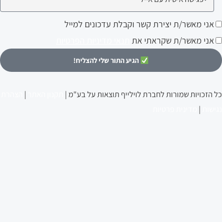
עניין
ני
אני מאשר/ת יצירת קשר וקבלת עדכונים למייל
ותך?
אשר/ת
אני מאשר/ת שקראתי את
תנאי מדיניות הפרטיות
צירת
הגיע התור שלי להצליח!
שר
קבלת
כל הזכויות שמורות לחברת לוילייף תוצאות על בע"מ |
תקנון האתר
|
הצהרת
דכונים
נגישות
|
מדינית פרטיות
מייל
סיפורי הצלחה
לעבור אצלי תהליך