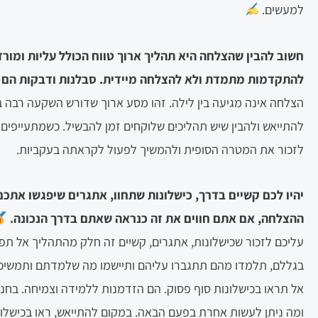
למעשים.
חשוב להבין שהצלחה היא תהליך ארוך טווח הכולל עליות ומורד
להתקדמות מתמדת ולא להצלחה מיידית. סבלנות ודבקות הם
הצלחה אינה מגיעה בין לילה. זהו מסע ארוך שדורש השקעה רבה ב
להתייאש ולהבין שיש תהליכים שלוקחים זמן להבשיל. כשמתעייפים 
לזכור את המטרה הסופית ולהמשיך לפעול לקראתה בעקביות.
יהיו לכם קשיים בדרך, כישלונות שתחוו, אתגרים שיפגשו אתכ
ההצלחה, אם אתם חווים את זה כנראה שאתם בדרך הנכונה.
עליכם לזכור שכישלונות, אתגרים, קשיים זה חלק מהתהליך אל תפח
בגללם, תלמדו מהם תתגברו עליהם ותיישמו מה שלמדתם ותמשיכ
אל תראו בכישלונות סוף פסוק. הם הזדמנות ללמידה וצמיחה. בחנו 
ומה ניתן לעשות אחרת בפעם הבאה. במקום להתייאש, ראו בכישלונ