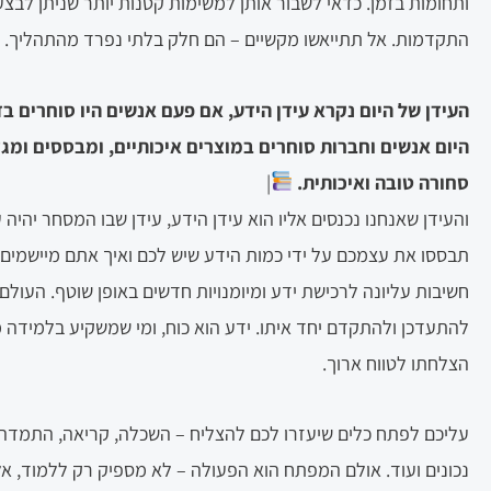
ותחומות בזמן. כדאי לשבור אותן למשימות קטנות יותר שניתן לבצע
התקדמות. אל תתייאשו מקשיים – הם חלק בלתי נפרד מהתהליך.
העידן של היום נקרא עידן הידע, אם פעם אנשים היו סוחרים בז
היום אנשים וחברות סוחרים במוצרים איכותיים, ומבססים ומגד
סחורה טובה ואיכותית.
|
והעידן שאנחנו נכנסים אליו הוא עידן הידע, עידן שבו המסחר יהיה
תבססו את עצמכם על ידי כמות הידע שיש לכם ואיך אתם מיישמים 
חשיבות עליונה לרכישת ידע ומיומנויות חדשים באופן שוטף. העול
להתעדכן ולהתקדם יחד איתו. ידע הוא כוח, ומי שמשקיע בלמיד
הצלחתו לטווח ארוך.
עליכם לפתח כלים שיעזרו לכם להצליח – השכלה, קריאה, התמדה,
נכונים ועוד. אולם המפתח הוא הפעולה – לא מספיק רק ללמוד, אל