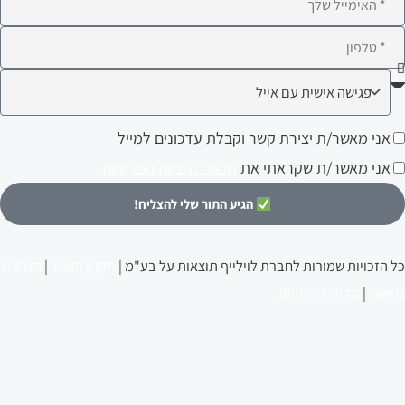
לפון
ה
עניין
ני
אני מאשר/ת יצירת קשר וקבלת עדכונים למייל
ותך?
אשר/ת
אני מאשר/ת שקראתי את
תנאי מדיניות הפרטיות
צירת
הגיע התור שלי להצליח!
שר
קבלת
כל הזכויות שמורות לחברת לוילייף תוצאות על בע"מ |
תקנון האתר
|
הצהרת
דכונים
נגישות
|
מדינית פרטיות
מייל