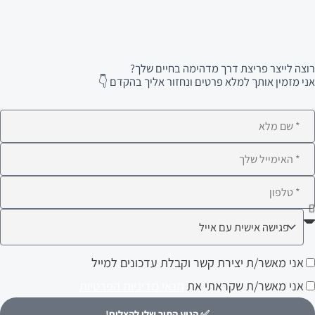
רוצה לייצר פריצת דרך מדהימה בחיים שלך?
אני מזמין אותך למלא פרטים ונחזור אליך בהקדם 👇
ם
לא
ימייל
לפון
ה
עניין
ני
אני מאשר/ת יצירת קשר וקבלת עדכונים למייל
ותך?
אשר/ת
אני מאשר/ת שקראתי את
תנאי מדיניות הפרטיות
צירת
✅ הגיע התור שלי להצליח!