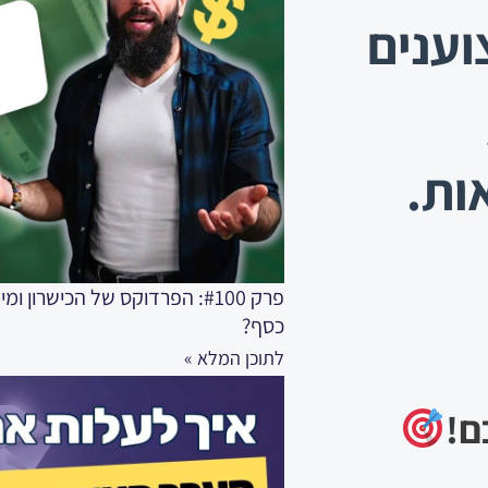
קצוענים
ות.
פרק #100: הפרדוקס של הכישרו
כסף?
לתוכן המלא »
ם!