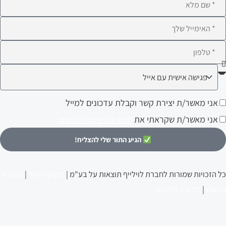
ם
לא
ימייל
לפון
ה
עניין
ני
אני מאשר/ת יצירת קשר וקבלת עדכונים למייל
ותך?
אשר/ת
אני מאשר/ת שקראתי את
תנאי מדיניות הפרטיות
צירת
הגיע התור שלי להצליח!
שר
קבלת
כל הזכויות שמורות לחברת לוילייף תוצאות על בע"מ |
תקנון האתר
|
הצהרת
דכונים
נגישות
|
מדינית פרטיות
מייל