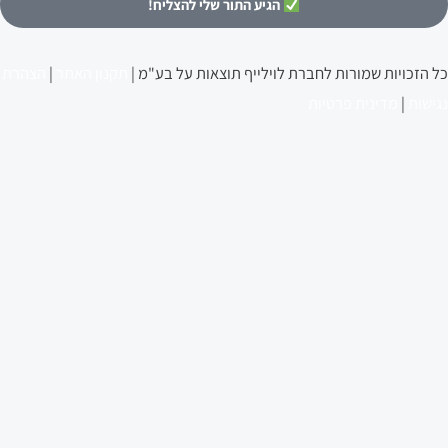
הגיע התור שלי להצליח!
שר
קבלת
כל הזכויות שמורות לחברת לוילייף תוצאות על בע"מ |
תקנון האתר
|
הצהרת
דכונים
נגישות
|
מדינית פרטיות
מייל
סיפורי הצלחה
לעבור אצלי תהליך
אייל אברהם לוי
מהתקשורת YO
דברו איתי