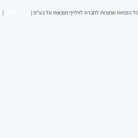
קבלת
כל הזכויות שמורות לחברת לוילייף תוצאות על בע"מ |
תקנון האתר
|
ה
דכונים
מייל
סיפורי הצלחה
לעבור אצלי תהליך
אייל אברהם לוי
מהתקשורת YO
דברו איתי