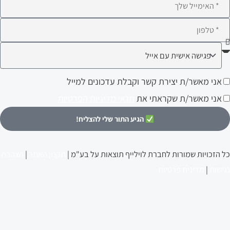
ימייל
לפון
ה
עניין
ני
אני מאשר/ת יצירת קשר וקבלת עדכונים למייל
ותך?
אשר/ת
אני מאשר/ת שקראתי את
תנאי מדיניות הפרטיות
צירת
הגיע התור שלי להצליח!
שר
קבלת
כל הזכויות שמורות לחברת לוילייף תוצאות על בע"מ |
תקנון האתר
|
הצהרת
דכונים
נגישות
|
מדינית פרטיות
מייל