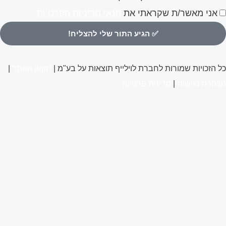
אשר/ת
אני מאשר/ת שקראתי את
תנאי מדיניות הפרטיות
צירת
✅ הגיע התור שלי להצליח!
שר
קבלת
כל הזכויות שמורות לחברת לוילייף תוצאות על בע"מ |
תקנון האתר
|
דכונים
הצהרת נגישות
|
מדינית פרטיות
מייל
סיפורי הצלחה
לעבור אצלי תהליך
אייל אברהם לוי