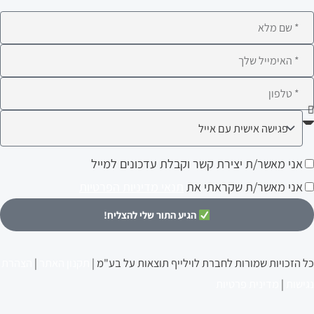
ם
לא
ימייל
לפון
ה
עניין
ני
אני מאשר/ת יצירת קשר וקבלת עדכונים למייל
ותך?
אשר/ת
אני מאשר/ת שקראתי את
תנאי מדיניות הפרטיות
צירת
הגיע התור שלי להצליח!
שר
קבלת
כל הזכויות שמורות לחברת לוילייף תוצאות על בע"מ |
תקנון האתר
|
הצהרת
דכונים
נגישות
|
מדינית פרטיות
מייל