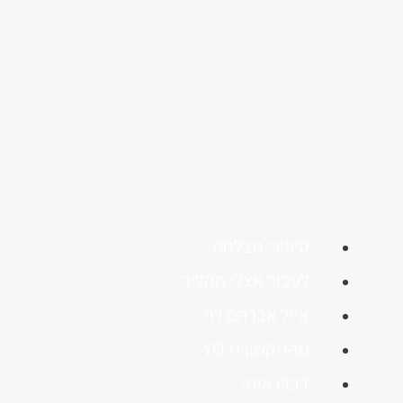
סיפורי הצלחה
לעבור אצלי תהליך
אייל אברהם לוי
מהתקשורת YO
דברו איתי