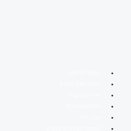
סיפורי הצלחה
לעבור אצלי תהליך
אייל אברהם לוי
מהתקשורת YO
דברו איתי
הגשמה עצמית אקספרס