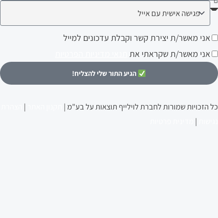
ה
עניין
ני
אני מאשר/ת יצירת קשר וקבלת עדכונים למייל
ותך?
אשר/ת
אני מאשר/ת שקראתי את
תנאי מדיניות הפרטיות
צירת
הגיע התור שלי להצליח!
שר
קבלת
כל הזכויות שמורות לחברת לוילייף תוצאות על בע"מ |
תקנון האתר
|
הצהרת
דכונים
נגישות
|
מדינית פרטיות
מייל
סיפורי הצלחה