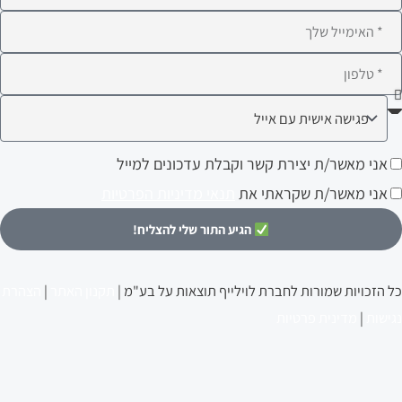
לא
ימייל
לפון
ה
עניין
ני
אני מאשר/ת יצירת קשר וקבלת עדכונים למייל
ותך?
אשר/ת
אני מאשר/ת שקראתי את
תנאי מדיניות הפרטיות
צירת
הגיע התור שלי להצליח!
שר
קבלת
כל הזכויות שמורות לחברת לוילייף תוצאות על בע"מ |
תקנון האתר
|
הצהרת
דכונים
נגישות
|
מדינית פרטיות
מייל