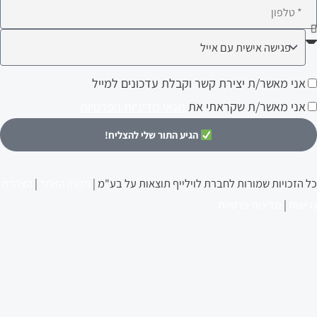
לפון
ה
עניין
ני
אני מאשר/ת יצירת קשר וקבלת עדכונים למייל
ותך?
אשר/ת
אני מאשר/ת שקראתי את
תנאי מדיניות הפרטיות
צירת
הגיע התור שלי להצליח!
שר
קבלת
כל הזכויות שמורות לחברת לוילייף תוצאות על בע"מ |
תקנון האתר
|
הצהרת
דכונים
נגישות
|
מדינית פרטיות
מייל