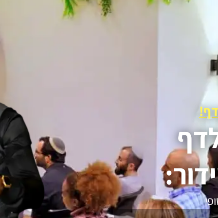
ף!
לדף
דור:
פי