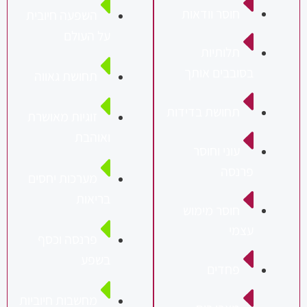
חוסר וודאות
השפעה חיובית
על העולם
תלותיות
סובבים אותך
תחושת גאווה
תחושת בדידות
זוגיות מאושרת
ואוהבת
עוני וחוסר
רנסה
מערכות יחסים
בריאות
חוסר מימוש
צמי
פרנסה וכסף
בשפע
פחדים
מחשבות חיוביות