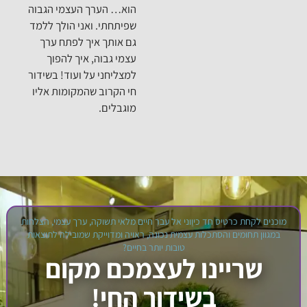
הוא… הערך העצמי הגבוה
שפיתחתי. ואני הולך ללמד
גם אותך איך לפתח ערך
עצמי גבוה, איך להפוך
למצליחני על ועוד! בשידור
חי הקרוב שהמקומות אליו
מוגבלים.
ת כרטיס חד כיווני אל עבר חיים מלאי תשוקה, ערך עצמי, הצלחות
חומים והסתכלות עצמית נכונה, ראויה ומדוייקת שמובילה לתוצאות
טובות יותר בחיים?
יינו לעצמכם מקום
בשידור החי!