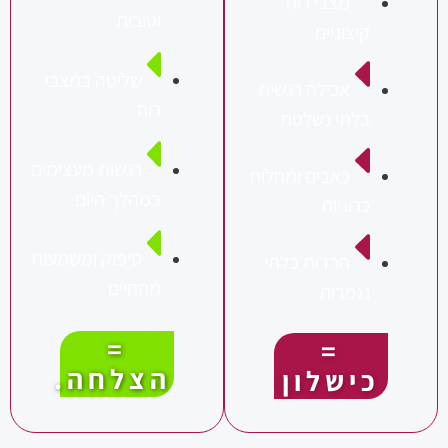
מצבי רוח
וטובות
יצוניים
שליטה במצבי
אכילה רגשית
רוח
לתי נשלטת
רגשות מעצימים
כאבים ומחלות
במהלך היום
רוניות
סיפוק ומשמעות
חרדות בלתי
מהחיים
גמרות
=
=
הצלחה.
ישלון