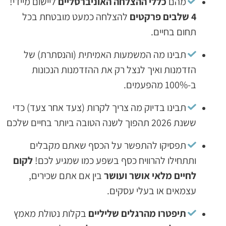
הם
כללי ההצלחה האוניברסליים
ליישום מיידי!
להצלחה כמעט מובטחת בכל
 בחיים.
בינו מה המשמעות האמיתית (והנסתרת) של
נות ואיך לנצל רק את ההזדמנות הנכונות
בינו בדיוק מה צריך לקרות (צעד אחר צעד) כדי
טובה ביותר בחיים שלכם
פסיקו להתפשר על הכסף שאתם מקבלים
חילו להרוויח כסף בשפע כמו שמגיע לכם!
לקום
ים מלאי אושר ועושר
בין אם אתם שכירים,
אים או בעלי עסקים.
יפטרו מהרגלים שליליים
בקלות נטולת מאמץ