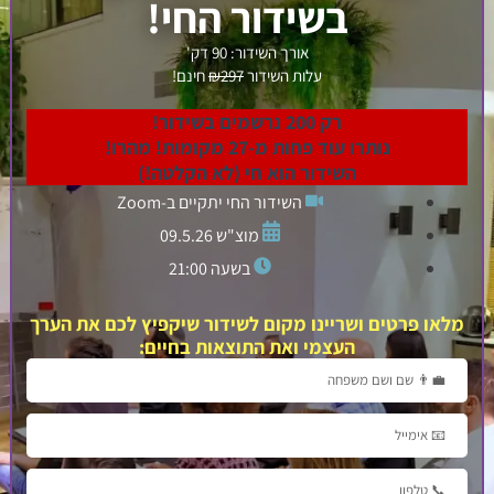
בשידור החי!
אורך השידור: 90 דק'
עלות השידור
₪297
חינם!
רק 200 נרשמים בשידור!
נותרו עוד פחות מ-27 מקומות! מהרו!
השידור הוא חי (לא הקלטה!)
השידור החי יתקיים ב-Zoom
מוצ"ש 09.5.26
בשעה 21:00
ים ושריינו מקום לשידור שיקפיץ לכם את הערך
העצמי ואת התוצאות בחיים: