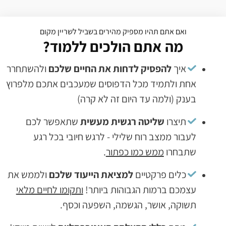
אם אתם תהיו מספיק מהירים בשביל לשריין מקום
מה אתם הולכים ללמוד?
יך
להפסיק לדחות את החיים שלכם
ולהשתחרר
 ולתמיד מכל הדפוסים שמעכבים אתכם מלפרוץ
 (ולמה עד היום זה לא קרה)
יצרו
שליטה רגשית מעשית
שתאפשר לכם
ר ממצב רוח שלילי - לרגש חיובי בכל רגע
חרו
ממש כמו כפתור
.
לים פרקטיים
למציאת הייעוד שלכם
ולממש את
כם ברמות הגבוהות ביותר!
ותקומו לחיים מלאי
קה, אושר, הגשמה, השפעה וכסף.