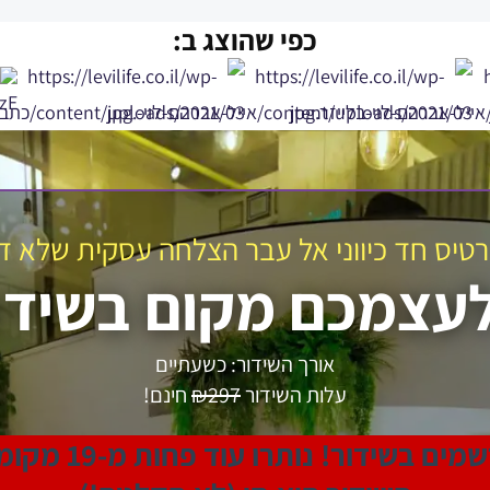
כפי שהוצג ב:
טיס חד כיווני אל עבר הצלחה עסקית שלא ד
לעצמכם מקום בשידו
אורך השידור: כשעתיים
עלות השידור
₪297
חינם!
נותרו עוד פחות מ-19 מקומות! מהרו!