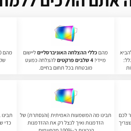
 אתם הולכים ללמוד
הביא
מהם
כללי ההצלחה האוניברסליים
ליישום
לל:
מיידי!
4 שלבים פרקטים
להצלחה כמעט
שקל
מובטחת בכל תחום בחיים.
 לכם
תבינו מה המשמעות האמיתית (והנסתרת) של
תבינו 
שצריך
הזדמנות ואיך לנצל רק את ההזדמנות
הנכונות ב-100% מהפעמים.