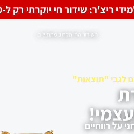
 ריצ'ר: שידור חי יוקרתי רק ל-100 נרשמים
השידור החי הקרוב מתחיל ב:
ם לגבי "תוצאות"
רת
צמי!
 על רווחיים