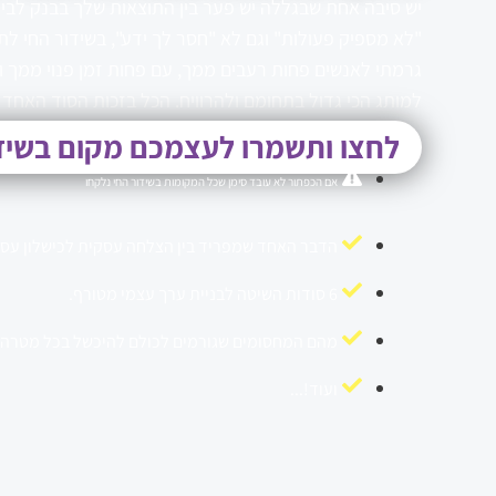
יש סיבה אחת שבגללה יש פער בין התוצאות שלך בבנק לבין
"לא מספיק פעולות" וגם לא "חסר לך ידע", בשידור החי לת
גרמתי לאנשים פחות רעבים ממך, עם פחות זמן פנוי ממך ו
למותג הכי גדול בתחומם ולהרוויח. הכל בזכות הסוד האחד 
לחצו ותשמרו לעצמכם מקום בשיד
אם הכפתור לא עובד סימן שכל המקומות בשידור החי נלקחו
הדבר האחד שמפריד בין הצלחה עסקית לכישלון עסק
6 סודות השיטה לבניית ערך עצמי מטורף.
מהם המחסומים שגורמים לכולם להיכשל בכל מטרה
ועוד!...